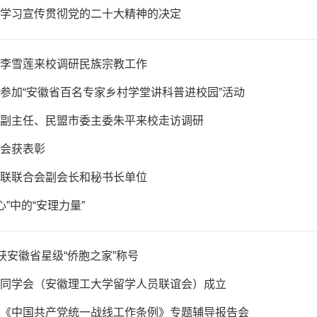
学习宣传贯彻党的二十大精神的决定
李雪莲来校调研民族宗教工作
参加“安徽省百名专家乡村学堂讲科普进校园”活动
副主任、民盟市委主委朱平来校走访调研
会获表彰
联联合会副会长和秘书长单位
心”中的“安理力量”
获安徽省星级“侨胞之家”称号
同学会（安徽理工大学留学人员联谊会）成立
《中国共产党统一战线工作条例》专题辅导报告会